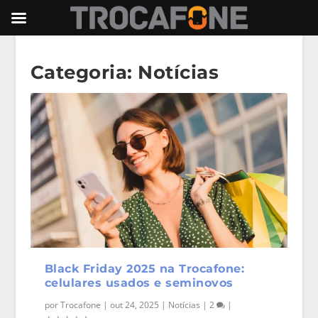
Categoria:
Notícias
Black Friday 2025 na Trocafone:
celulares usados e seminovos
por
Trocafone
|
out 24, 2025
|
Notícias
|
2
|