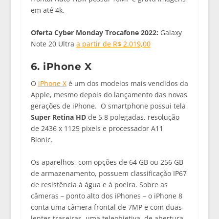
em até 4k.
Oferta Cyber Monday Trocafone 2022:
Galaxy
Note 20 Ultra
a partir de R$ 2.019,00
6. iPhone X
O
iPhone X
é um dos modelos mais vendidos da
Apple, mesmo depois do lançamento das novas
gerações de iPhone. O smartphone possui tela
Super Retina HD
de 5,8 polegadas, resolução
de 2436 x 1125 pixels e processador A11
Bionic.
Os aparelhos, com opções de 64 GB ou 256 GB
de armazenamento, possuem classificação IP67
de resistência à água e à poeira. Sobre as
câmeras – ponto alto dos iPhones – o iPhone 8
conta uma câmera frontal de 7MP e com duas
lentes traseiras, uma teleobjetiva, de abertura