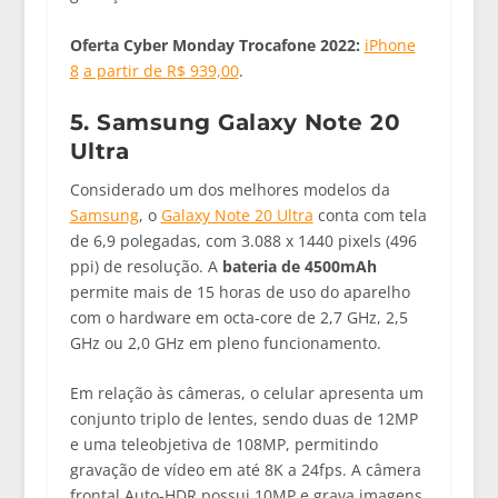
Oferta Cyber Monday Trocafone 2022:
iPhone
8
a partir de R$ 939,00
.
5. Samsung Galaxy Note 20
Ultra
Considerado um dos melhores modelos da
Samsung
, o
Galaxy Note 20 Ultra
conta com tela
de 6,9 polegadas, com 3.088 x 1440 pixels (496
ppi) de resolução. A
bateria de 4500mAh
permite mais de 15 horas de uso do aparelho
com o hardware em octa-core de 2,7 GHz, 2,5
GHz ou 2,0 GHz em pleno funcionamento.
Em relação às câmeras, o celular apresenta um
conjunto triplo de lentes, sendo duas de 12MP
e uma teleobjetiva de 108MP, permitindo
gravação de vídeo em até 8K a 24fps. A câmera
frontal Auto-HDR possui 10MP e grava imagens