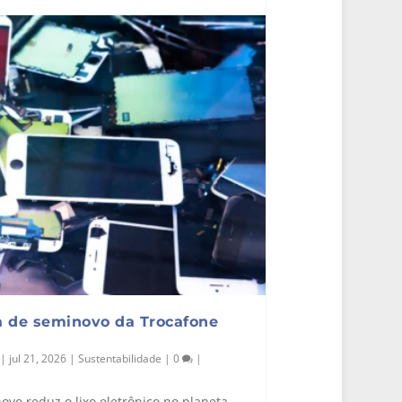
ra de seminovo da Trocafone
|
jul 21, 2026
|
Sustentabilidade
|
0
|
vo reduz o lixo eletrônico no planeta.