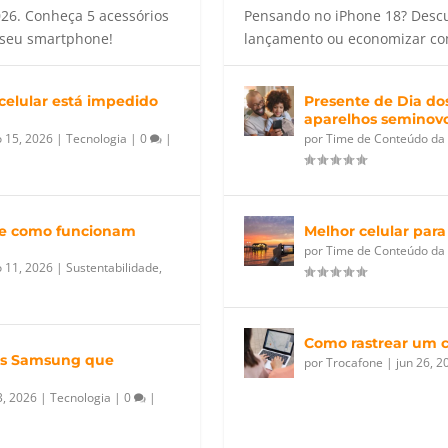
026. Conheça 5 acessórios
Pensando no iPhone 18? Descu
o seu smartphone!
lançamento ou economizar co
celular está impedido
Presente de Dia dos
aparelhos seminov
 15, 2026
|
Tecnologia
|
0
|
por
Time de Conteúdo da
é e como funcionam
Melhor celular para
por
Time de Conteúdo da
 11, 2026
|
Sustentabilidade
,
Como rastrear um c
res Samsung que
por
Trocafone
|
jun 26, 2
3, 2026
|
Tecnologia
|
0
|