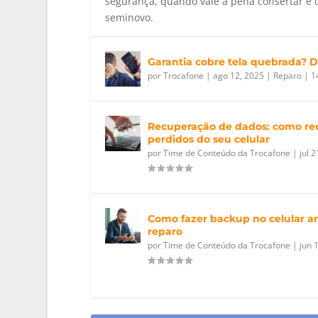
segurança, quando vale a pena consertar 
seminovo.
Garantia cobre tela quebrada? 
por
Trocafone
|
ago 12, 2025
|
Reparo
|
1
Recuperação de dados: como rec
perdidos do seu celular
por
Time de Conteúdo da Trocafone
|
jul 
Como fazer backup no celular an
reparo
por
Time de Conteúdo da Trocafone
|
jun 