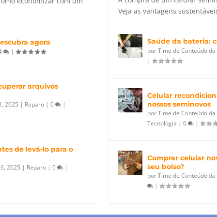
e como economizar com um
Veja as vantagens sustentávei
Saúde da bateria: c
Descubra agora
por
Time de Conteúdo da
4
|
|
uperar arquivos
Celular recondicio
nossos seminovos
21, 2025
|
Reparo
|
0
|
por
Time de Conteúdo da
Tecnologia
|
0
|
tes de levá-lo para o
Comprar celular no
seu bolso?
16, 2025
|
Reparo
|
0
|
por
Time de Conteúdo da
|