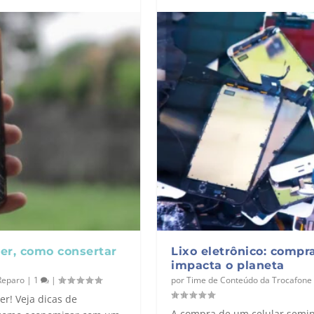
zer, como consertar
Lixo eletrônico: comp
impacta o planeta
Reparo
|
1
|
por
Time de Conteúdo da Trocafone
er! Veja dicas de
A compra de um celular semino